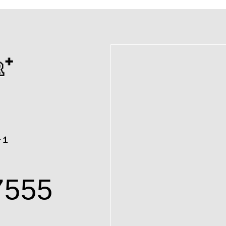
−１
7555